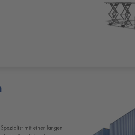
 ...... ...... ...... ...... ...... ...... ......
n
 Spezialist mit einer langen