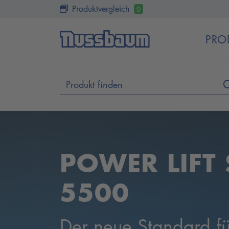
Produktvergleich
0
PRO
DAS ORIGIN
Kurzhub-Scherenheb
SPRINTER - schnell &