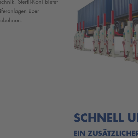
nik. Stertil-Koni bietet
eiferanlagen über
bebühnen.
SCHNELL 
EIN ZUSÄTZLICHE