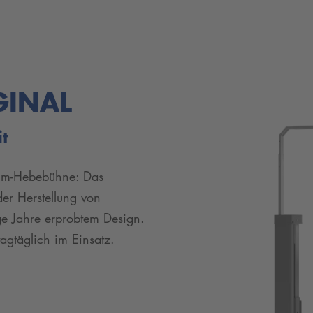
GINAL
it
um-Hebebühne: Das
der Herstellung von
ge Jahre erprobtem Design.
gtäglich im Einsatz.