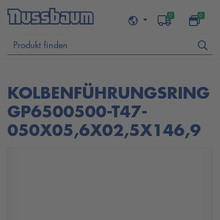
0
0
KOLBENFÜHRUNGSRING
GP6500500-T47-
050X05,6X02,5X146,9