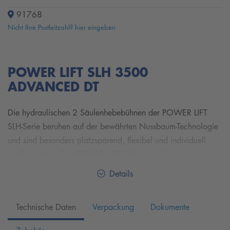
91768
Nicht Ihre Postleitzahl? hier eingeben
POWER LIFT SLH 3500
ADVANCED DT
Die hydraulischen 2 Säulenhebebühnen der POWER LIFT
SLH-Serie beruhen auf der bewährten Nussbaum-Technologie
und sind besonders platzsparend, flexibel und individuell
konfigurierbar. Die POWER LIFT SLH ist die ideale
Hebebühne für den täglichen Einsatz in einer beständig
Details
ausgelasteten Autowerkstatt. Mit den schnellen Hub- und
Senkzeiten sowie den mechanischen Sicherheitsklinken und
Technische Daten
Verpackung
Dokumente
Synchronisations-Seilzügen bieten die 2-Säulenhebebühnen
der POWER LIFT SLH-Serie die perfekte Kombination aus