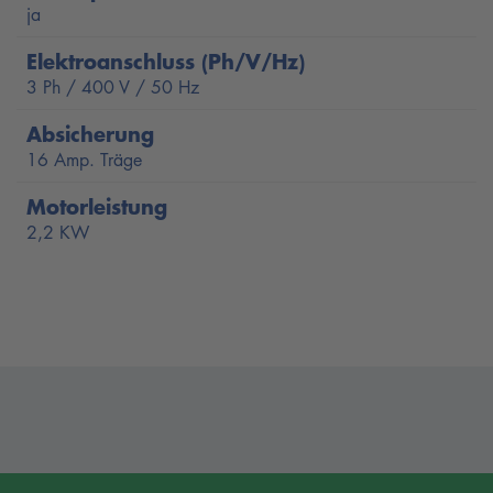
ja
Hochwertige Hydraulik und lange Lebenszyklen
Mechanische Sicherheitsklinken und Synchronisation
Elektroanschluss (Ph/V/Hz)
3 Ph / 400 V / 50 Hz
Optimale Türfreiheit und Türschutz an den Säulen
Absicherung
Parkposition für sicheres und bequemes Arbeiten
16 Amp. Träge
Intelligente Features, wie optionale
Motorleistung
Säulenverlängerungen, Energie-Set und
2,2 KW
Zylinderabdeckungen bei allen Versionen sowie 2.
Bedienteil
CE-Stop serienmäßig
Höchste Qualität durch Endkontrolle jeder Hebebühne
Entwicklung und Herstellung in Deutschland
Die
POWER LIFT SLH 3500 Advanced DT
ist
außergewöhnlich platzsparend und flexibel und passt sich