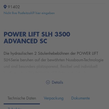
91402
Nicht Ihre Postleitzahl? hier eingeben
POWER LIFT SLH 3500
ADVANCED SC
Die hydraulischen 2 Säulenhebebühnen der POWER LIFT
SLH-Serie beruhen auf der bewährten Nussbaum-Technologie
und sind besonders platzsparend, flexibel und individuell
konfigurierbar. Die POWER LIFT SLH ist die ideale
Hebebühne für den täglichen Einsatz in einer beständig
Details
ausgelasteten Autowerkstatt. Mit den schnellen Hub- und
Senkzeiten sowie den mechanischen Sicherheitsklinken und
Technische Daten
Verpackung
Dokumente
Synchronisations-Seilzügen bieten die 2-Säulenhebebühnen
der POWER LIFT SLH-Serie die perfekte Kombination aus