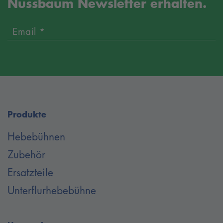
Nussbaum Newsletter erhalten.
Höhe verstellbare Konstruktion ermöglicht verschiedenste
Aufstellkombinationen und Varianten. Dank verschiedener
Email *
Säulenverlängerungen kann die POWER LIFT SLH sowohl in
Werkstätten mit geringer Deckenhöhe eingesetzt werden als
auch den Unterboden von hohen Fahrzeugen wie Vans und
Transporter auf die ideale Arbeitshöhe heben. Zudem kann
die POWER LIFT SLH optional mit einem Energie-Set,
bestehend aus Druckluftanschluss und 230V Steckdose, einer
Produkte
zusätzlichen Zylinderabdeckung sowie einem 2. Bedienteil
ausgestattet werden, um die Hebebühne ganz auf den
Hebebühnen
individuellen Gebrauch und die Gegebenheiten der Kfz-
Zubehör
Werkstatt abzustimmen.
Ersatzteile
Die POWER LIFT SLH-Serie ist das Ergebnis aus über 45
Unterflurhebebühne
Jahren Erfahrung in der Entwicklung und Herstellung
hochwertiger automobiler Hebebühnen Made in Germany.