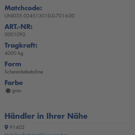
Matchcode:
UNI035.02451301D-0-7016-00
ART.-NR:
0001092
Tragkraft:
4000 kg
Form
Scherenhebebühne
Farbe
grau
Händler in Ihrer Nähe
91402
Nicht Ihre Postleitzahl? hier eingeben