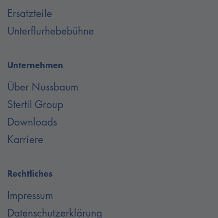
Hebebühne langfristig gegen Schmutz und Wetter geschützt.
Ersatzteile
Unterflurhebebühne
Unternehmen
Über Nussbaum
Stertil Group
Downloads
Karriere
Rechtliches
Impressum
Datenschutzerklärung