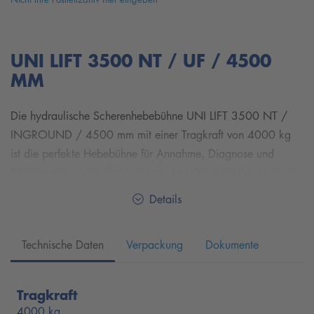
UNI LIFT 3500 NT / UF / 4500
MM
Die hydraulische Scherenhebebühne UNI LIFT 3500 NT /
INGROUND / 4500 mm mit einer Tragkraft von 4000 kg
ist die perfekte Hebebühne für Annahme, Diagnose und
Reparaturen in der Kfz-Werkstatt. Mit den schnellen Hub- und
Senkzeiten, Ihrem geringen Platzbedarf dank der niedrigen
Details
Fahrschienen und den kurzen Auffahrrampen, Ihrer
komfortablen Hubhöhe von 1920 mm, der flexiblen
Technische Daten
Verpackung
Dokumente
Aufstellbreite und dem variablen Abstand der Bedieneinheit
zur Hebebühne ist die UNI LIFT 3500 NT / INGROUND /
4500 mm der perfekte Begleiter jeder Autowerkstatt, die
Tragkraft
eine Hebebühne braucht, die allen Anforderungen
4000 kg