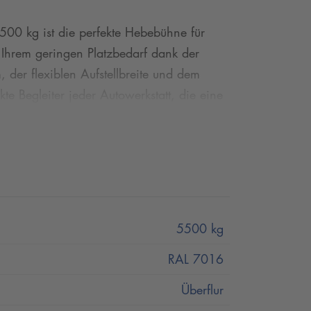
00 kg ist die perfekte Hebebühne für
Ihrem geringen Platzbedarf dank der
er flexiblen Aufstellbreite und dem
e Begleiter jeder Autowerkstatt, die eine
ontrolliert den perfekten Gleichlauf der
nem leistungsfähigen und geräuscharmen
r JAX 4000 oder mit LED-Beleuchtung an
 an.
5500 kg
RAL 7016
Überflur