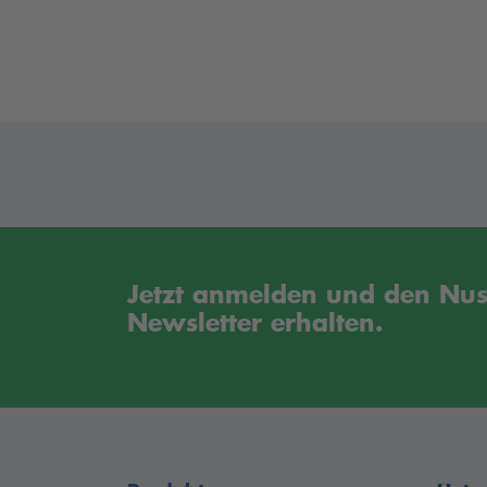
Die Bedieneinheit der UNI LIFT 5000 NT /
verschiedenen Abständen zur Hebebühne 
zwischen den Schienen und kann so je nac
bodeneben installieren? Hier geht es zur U
Der geringe Stromverbrauch und der geri
Kosten. Die Scheren und Fahrschienen w
anschließend gris pulverbeschichtet. So i
Jetzt anmelden und den Nu
Newsletter erhalten.