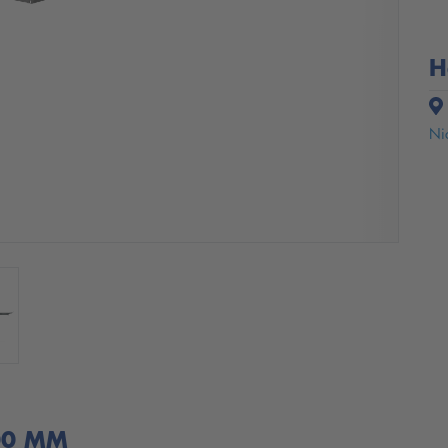
H
Nic
000 MM