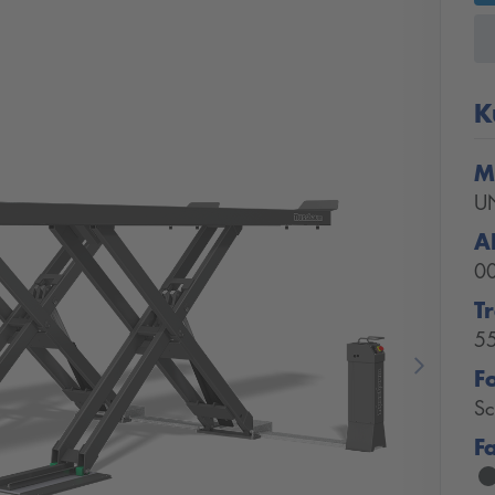
K
M
U
A
0
T
5
F
Next
Sc
F