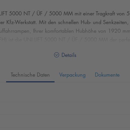
IFT 5000 NT / ÜF / 5000 MM mit einer Tragkraft von 55
 Kfz-Werkstatt. Mit den schnellen Hub- und Senkzeiten, 
ffahrrampen, Ihrer komfortablen Hubhöhe von 1920 mm, d
RFH) ist die UNI LIFT 5000 NT / ÜF / 5000 MM der perfekt
n gewachsen ist.. Nussbaums patentierte NT-Technologie k
Details
i unabhängigen, redundanten Hydraulikkreisläufen von ei
Technische Daten
Verpackung
Dokumente
ann leicht mit den Achshebern JAX 2600, JAX 3200 ode
t sich so der Entwicklung Ihrer Werkstatt auf lange Zeit