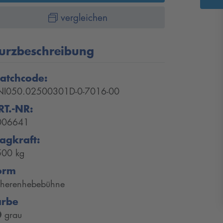
vergleichen
urzbeschreibung
atchcode:
NI050.02500301D-0-7016-00
RT.-NR:
006641
ragkraft:
500 kg
orm
herenhebebühne
arbe
grau