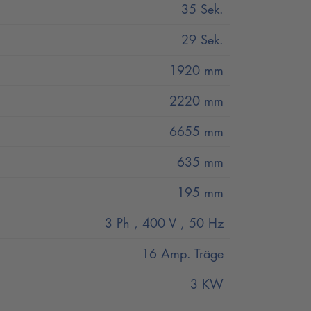
35 Sek.
29 Sek.
1920 mm
en
2220 mm
6655 mm
635 mm
195 mm
3 Ph , 400 V , 50 Hz
16 Amp. Träge
ulikkreisläufen ausgestattet: Nussbaums
ier Zylinder des NT-Systems, die in zwei
3 KW
nterölaggregat angetrieben werden.